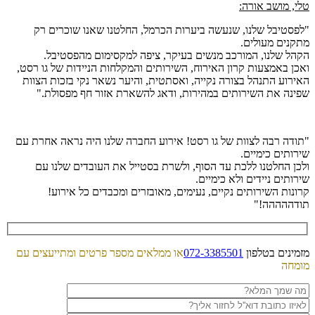
טלי, מושב אורה:
"לפסטיבל שלנו, שנעשה ביערות הכרמל, החלטנו שאנו שוכרים רק
מתקנים מעולים.
הקהל שלנו, המורכב מנשים בעיקר, ציפה למקסימום מהפסטיבל.
ואכן באמצעות קרון האירוח, השירותים והמקלחות הניידות של גו רסט,
האירוע התנהל בצורה נקייה, ואסתטית, והיער נשאר נקי בזכות הצוות
שפינה את השירותים במהירות, ודאג להשארת אזור חף מפסולת."
"תודה רבה לצוות של גו רסט! אירוע החברה שלנו היה נראה אחרת עם
שירותים כימיים.
ולכן החלטנו ללכת עד הסוף, ולשרת בסטייל את העובדים שלנו עם
שירותים ניידים ולא כימיים.
קרונות השירותים נקיים, נעימים, מאובזרים ומכבדים כל אירוע!
תודההההה!"
מזמינים בטלפון
072-3385501
או ממלאים מספר פרטים ומתייעצים עם
מומחה