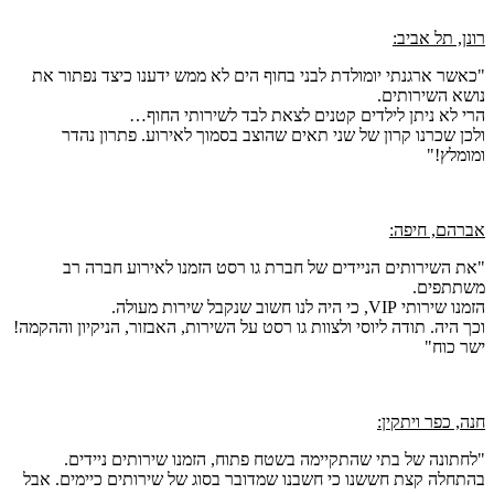
רונן, תל אביב:
"כאשר ארגנתי יומולדת לבני בחוף הים לא ממש ידענו כיצד נפתור את
נושא השירותים.
הרי לא ניתן לילדים קטנים לצאת לבד לשירותי החוף…
ולכן שכרנו קרון של שני תאים שהוצב בסמוך לאירוע. פתרון נהדר
ומומלץ!"
אברהם, חיפה:
"את השירותים הניידים של חברת גו רסט הזמנו לאירוע חברה רב
משתתפים.
הזמנו שירותי VIP, כי היה לנו חשוב שנקבל שירות מעולה.
וכך היה. תודה ליוסי ולצוות גו רסט על השירות, האבזור, הניקיון וההקמה!
ישר כוח"
חנה, כפר ויתקין:
"לחתונה של בתי שהתקיימה בשטח פתוח, הזמנו שירותים ניידים.
בהתחלה קצת חששנו כי חשבנו שמדובר בסוג של שירותים כיימים. אבל