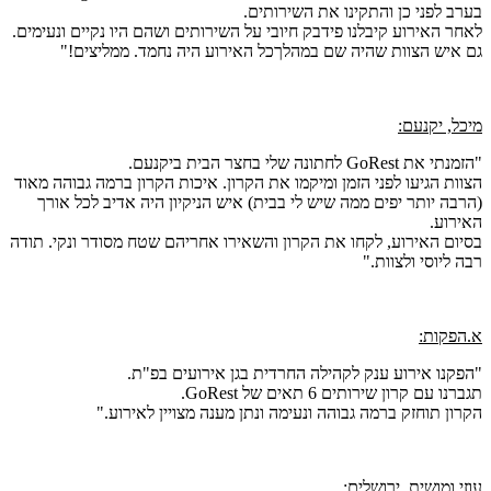
בערב לפני כן והתקינו את השירותים.
לאחר האירוע קיבלנו פידבק חיובי על השירותים ושהם היו נקיים ונעימים.
גם איש הצוות שהיה שם במהלךכל האירוע היה נחמד. ממליצים!"
מיכל, יקנעם:
"הזמנתי את GoRest לחתונה שלי בחצר הבית ביקנעם.
הצוות הגיעו לפני הזמן ומיקמו את הקרון. איכות הקרון ברמה גבוהה מאוד
(הרבה יותר יפים ממה שיש לי בבית) איש הניקיון היה אדיב לכל אורך
האירוע.
בסיום האירוע, לקחו את הקרון והשאירו אחריהם שטח מסודר ונקי. תודה
רבה ליוסי ולצוות."
א.הפקות:
"הפקנו אירוע ענק לקהילה החרדית בגן אירועים בפ"ת.
תגברנו עם קרון שירותים 6 תאים של GoRest.
הקרון תוחזק ברמה גבוהה ונעימה ונתן מענה מצויין לאירוע."
עוזי ומושית, ירושלים: