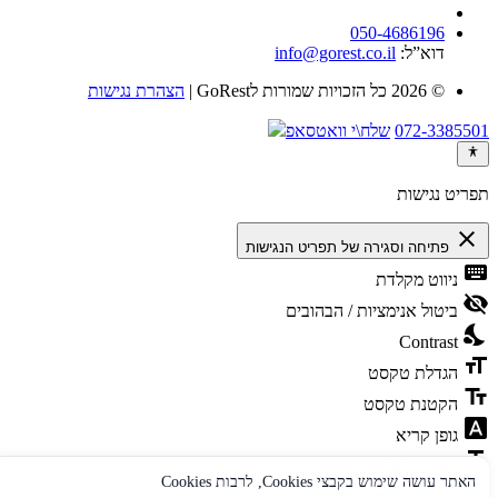
050-4686196
דוא”ל:
info@gorest.co.il
© 2026 כל הזכויות שמורות לGoRest |
הצהרת נגישות
072-3385501
שלח\י וואטסאפ
תפריט נגישות
close
פתיחה וסגירה של תפריט הנגישות
keyboard
ניווט מקלדת
visibility_off
ביטול אנימציות / הבהובים
nights_stay
Contrast
format_size
הגדלת טקסט
text_fields
הקטנת טקסט
font_download
גופן קריא
title
סימון כותרות
האתר עושה שימוש בקבצי Cookies, לרבות Cookies
link
סימון קישורים ולחצנים