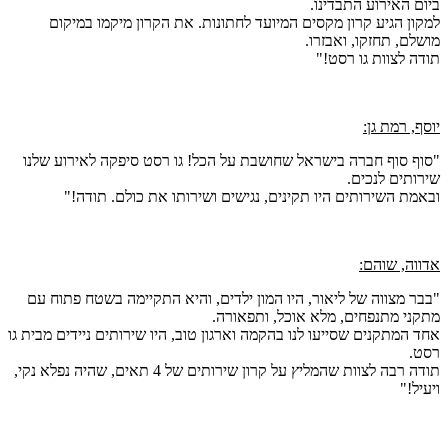
ביום האירוע התבדינו.
למקון הגיע קרון מקסים המיועד לחתונות. את הקרון מיקמו במיקום
מושלם, תחזקו, ואבזרו.
תודה לצוות גו רסט!"
יוסף, רמת גן:
"סוף סוף חברה בישראל שחושבת על הכל! גו רסט סיפקה לאירוע שלנו
שירותים לנכים.
ובאמת השירותים היו תקינים, נגישים ושירותו את כולם. תודה!"
אדווה, שוהם:
"בבר מצווה של ליאור, היו המון ילדים, והיא התקיימה בשטח פתוח עם
מתקני מתנפחים, מלא אוכל, ותפאורה.
אחד המתקנים שסייעו לנו בהקמה וארגון טוב, היו שירותים ניידים מבית גו
רסט.
תודה רבה לצוות שהמליץ על קרון שירותים של 4 תאים, שהיה נפלא נקי,
ויעיל!"