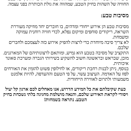
החוויה של השהות בחיק הטבע, שמהווה את גולת הכותרת בפני עצמה.
מסיבות טבע:
מסיבות טבע הן אירוע ייחודי ומדהים, בו חוברים יחד מוזיקה מעוררת
השראה, ריקודים סוחפים ומיקום נפלא, לכדי חוויה רוחנית עמוקה
ומשמחת.
לא צריך סיבה מיוחדת כדי לרצות להפיק אירוע כזה לעצמכם ולחברים
שלכם.
התקציב של מסיבה בטבע הוא גמיש, ומותאם לרצונותיהם של המארגנים.
מובן, שבראש ובראשונה חשוב להשקיע בשירותי הגברה ומערכת סאונד
איכותית.
בנוסף, ניתן לבנות רחבת ריקודים, או לחילופין פשוט להזמין את האורחים
לפזז על האדמה. העיצוב עשוי, על פי הטעם וההעדפה, להיות אלמנט
משמעותי ולתרום לאווירה הייחודית.
כעת שקיבלתם את כל המידע הדרוש, אנו מאחלים לכם ארגון קל יעיל
ויסודי לקראת האירוע שלכם, והנאה מושלמת מחגיגה בלתי נשכחת בחיק
הטבע.
נתראה בשמחות!