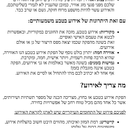
שלכם מפני פגעי מזג אוויר, כמובן שהעניין לא לגמרי בשליטתכם,
והאירוע עשוי להיות מושפע מרוח חזקה, גשם או שרב כבד.
עם זאת היתרונות של אירוע בטבע משמעותיים:
מקוריות:
אירוע בטבע, מזכה את החוגגים במקוריות, ובאפשרות
לבטא את טעמם האישי ואופיים.
זאת בשונה מהפקה שכמו יצאה מפס הייצור של גן או אולם
אירועים.
אווירה חמה:
יתרון בולט נוסף של הפקת אירוע בטבע הנו האווירה,
שהיא הרבה פחות רשמית, ויותר אישית, חמה, ומקרבת.
גמישות בזמנים:
בשונה מאשר באולמות או גני אירועים, הפקה
בטבע איננה מוגבלת בזמן!
אף אחד לא יכתיב לכם מתי להתחיל או לסיים את האירוע.
מה צריך לאירוע?
הפקת אירוע בטבע או בחוץ, מצריכה הכנה של מספר תשתיות ושירותים,
אשר כל אחד מהם מכיל טווח רחב של אפשרויות בחירה.
לפניכם פירוט של התחומים העיקריים שיש לארגן לקראת האירוע:
קייטרינג
: רמת המזון ואיכותו, מהווים היבט חשוב בהצלחת אירוע,
ומשפיעים רבות על עלותו.