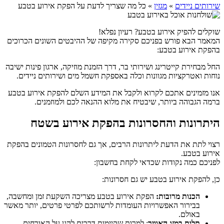
שירותים ניידים
»
מגזין
»
כל מה שצריך לדעת על הפקת אירוע בטבע
שוקלים להפיק אירוע בטבע? רעיון נפלא!
המאמר הבא פורש בפניכם סקירה מקיפה של ההיבטים השונים הכרוכים
בהפקת אירוע בטבע:
החל מבחירת קייטרינג ושירותי בר, דרך הזמנת מוזיקה, ארגון פינות ישיבה
נוחות ואטרקציות מגוונות וכלה באספקת חשמל מים ושירותים ניידים.
אנו מזמינים אתכם לקרוא ולקבל את המידע השלם להפקת אירוע בטבע
ברמה הגבוהה ביותר, שיבטיח את מלוא ההנאה לכם ולמוזמנים.
היתרונות והחסרונות בהפקת אירוע בשטח
רצוי לתת את הדעת ליתרונות הרבים, אך גם לחסרונות הטמונים בהפקת
אירוע בטבע.
לפניכם כמה נקודות שכדאי לקחת בחשבון:
כן, להפקת אירוע בטבע יש גם חסרונות:
הכנות מרובות:
הפקת אירוע בטבע מצריכה השקעת זמן ומחשבה,
בבירור האפשרויות העומדות לרשותכם לפרטי פרטים, יותר מאשר
באולם.
תלות במזג האוויר
: למרות שקיימות דרכים להגן על האורחים