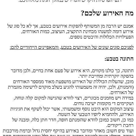
רגעי הפרטיות היקרים והנדירים במהלך חגיגת כלולותיכם.
מה האירוע שלכם?
אמנם יש הרבה מן המשותף להפקות אירועים בטבע, אך לא כל סוג של
אירוע דומה למשנהו מבחינת התקציב, העיצוב, כמות האורחים,
הפעילויות הכלולות והיבטים נוספים.
לפניכם סוגים שונים של האירועים בטבע, והמאפיינים הייחודיים להם:
חתונה בטבע:
חתונה, כך כולנו מקווים, היא אירוע של פעם אחת בחיים, ולכן מדובר
בהפקה יוקרתית ומחייבת יותר.
מובן, שהעלות הכוללת של האירוע מושפעת מאוד ממספר האורחים
(והמנות), ולכן, יהיה זה משמעותי להגיע בשלב מוקדם לרשימה מוגמרת
של האורחים.
במידה ויש מוזמנים מבוגרים, רצוי לוודא שהגישה למקום קלה ונוחה,
ושקיימים די מקומות ישיבה נוחים.
עיצוב המקום הוא היבט נוסף ומשמעותי, אשר יכול לשקף את חגיגיות
האירוע, ולהחמיא ליופיו הטבעי של השטח.
כמו כן, חשוב כמובן לוודא שהזמנתם חופה, חדר חתן כלה, ומבנה של
רחבת ריקודים.
ועוד טיפ חשוב: מאחר ומדובר באירוע בהיקף יחסית גדול וברמת מורכבות