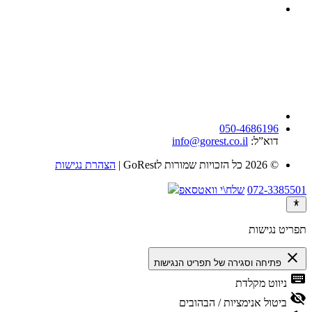
050-4686196
דוא”ל:
info@gorest.co.il
© 2026 כל הזכויות שמורות לGoRest |
הצהרת נגישות
072-3385501
שלח\י וואטסאפ
תפריט נגישות
close
פתיחה וסגירה של תפריט הנגישות
keyboard
ניווט מקלדת
visibility_off
ביטול אנימציות / הבהובים