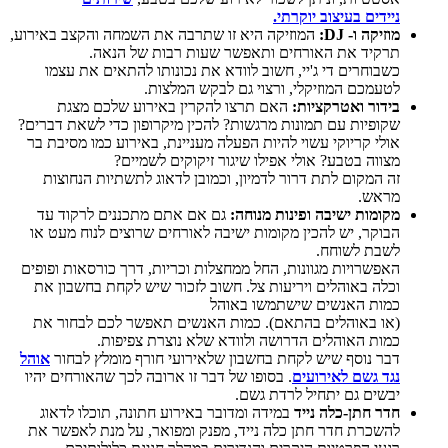
ניידים
בעיצוב יוקרתי.
מוזיקה ו-
DJ
:
המוזיקה היא זו שתרבה את השמחה והקצב באירוע,
תרקיד את האורחים ותאפשר שעות רבות של הנאה.
כשבוחרים די ג'יי, חשוב לוודא את נכונותו להתאים את עצמו
לטעמכם המוזיקלי, ורצוי גם לבקש המלצות.
בידור ואטרקציות:
האם תרצו להקרין באירוע שלכם מצגת
שקופיות עם תמונות מרגשות? להכין מיקרופון כדי לשאת דברים?
אולי קריוקי עשוי להיות הפעלה מעניינת, באירוע כמו מסיבת בר
מצווה בטבע? אולי אפילו שיגור זיקוקים לשמיים?
זה המקום לתת דרור לדמיון, וכמובן לדאוג לתשתיות הנחוצות
מראש.
מקומות ישיבה ופינות מנוחה:
גם אם אתם מתכננים לרקוד עד
הבוקר, יש להכין מקומות ישיבה לאורחים שרוצים לנוח מעט או
לשבת לשוחח.
האפשרויות מגוונות, החל ממחצלות וכריות, דרך כורסאות ופופים
וכלה באוהלים ויריעות צל. חשוב לזכור שיש לקחת בחשבון את
כמות האנשים שישתמשו באוהל
(או באוהלים בהתאם). כמות האנשים תאפשר לכם לבחור את
כמות האוהלים הדרושה ולוודא שלא נוצרת צפיפות.
דבר נוסף שיש לקחת בחשבון שלאירועי חורף מומלץ לבחור
אוהל
נגד גשם לאירועים
. בסופו של דבר זו ארובה לכך שהאורחים יהיו
יבשים גם יתחיל לרדת גשם.
חדר חתן-כלה נייד
במידה ומדובר באירוע חתונה, תוכלו לדאוג
להשכרת חדר חתן כלה נייד, מפנק ומפואר, על מנת לאפשר את