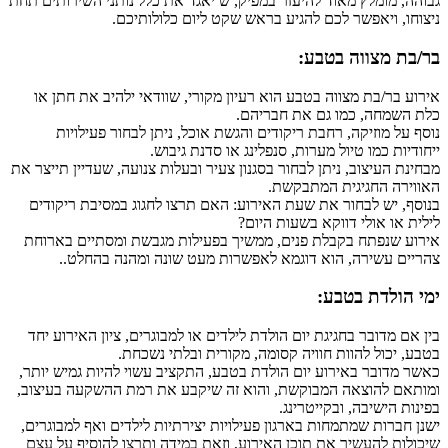
גבוהה, מומלץ מאוד להיעזר במפיק, ש יאגד את כלל נותני השירותים תחת
ניצוחו, ויאפשר לכם להגיע בראש שקט ליום כלולותיכם.
בר/בת מצווה בטבע:
אירוע בר/בת מצווה בטבע הוא רעיון מקורי, שוודאי ילהיב את חתן או
כלת השמחה, כמו גם את חבריהם.
נוסף על מוזיקה, רחבת ריקודים והגשת אוכל, ניתן לבחור פעילויות
ייחודיות כמו טיול מערות, סנפלינג או סדנת גיבוש.
מבחינת העיצוב, ניתן לבחור בסגנון צעיר ובעלות צנועה, שעדיין תייצר את
האווירה החגיגית המתבקשת.
בנוסף, יש לבחור את שעת האירוע: האם תרצו לחגוג במסיבת ריקודים
לילית או אולי דווקא בשעות היום?
אירוע שנפתח בקבלת פנים, ממשיך בפעילות מגבשת ומסתיים בארוחת
צהריים עשירה, הוא דוגמא לאפשרות מעט שונה ומהנה בהחלט.
.
ימי הולדת בטבע:
בין אם מדובר בחגיגת יום הולדת לילדים או למבוגרים, ציון האירוע יחד
בטבע, יכול להוות חוויה קסומה, מקורית ובלתי נשכחת.
כאשר מדובר באירוע יום הולדת בטבע, התקציב עשוי להיות גמיש יותר,
ומותאם להוצאה המבוקשת, והוא זה שיקבע את רמת ההשקעה בעיצוב,
בפינות הישיבה, ובקייטרינג.
ישנן חברות שמתמחות בארגון פעילויות יצירתיות לילדים ואף למבוגרים,
שיכולות להעשיר את תוכן האירוע, וזאת במידה ותרצו להוסיף על עצם