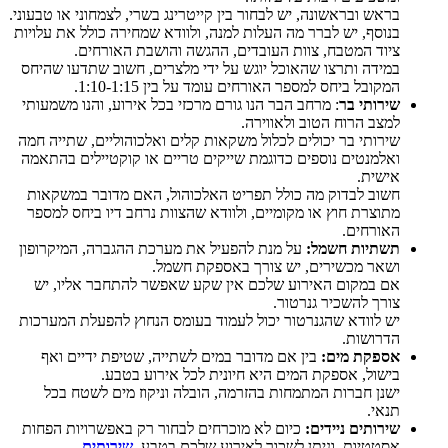
בראש ובראשונה, יש לבחור בין קייטרינג בשרי, לצמחוני או טבעוני.
בנוסף, יש לברר מה העלות למנה, ולוודא שמחירה כולל את עלויות
ציוד המטבח, צוות העובדים, ההגשה והושבת האורחים.
במידה ותרצו שהאוכל יוגש על ידי מלצרים, חשוב שתדעו שהיחס
המקובל ביחס למספר האורחים עומד על בין 1:10-1:15.
שירותי בר
: מרחב הבר הנו גורם מרכזי בכל אירוע, והנו משמעותי
למצב הרוח הטוב ולאווירה.
שירותי בר יכולים לכלול משקאות קלים ואלכוהוליים, שתייה חמה
ואלמנטים נוספים כדוגמת שייקים טריים או קוקטיילים בהתאמה
אישית.
חשוב לבדוק מה כולל תפריט האלכוהול, האם מדובר במשקאות
מתוצרת חוץ או מקומיים, ולוודא שהצוות נרחב דיו ביחס למספר
האורחים.
תשתיות חשמל:
על מנת להפעיל את מערכת ההגברה, המיקרופון
ושאר מכשירים, יש צורך באספקת חשמל.
אם במקום האירוע שלכם אין שקע שאפשר להתחבר אליו, יש
צורך להשכיר גנרטור.
יש לוודא שהגנרטור יכול לעמוד בעומס הנחוץ להפעלת המערכות
הדרושות.
אספקת מים:
בין אם מדובר במים לשתייה, שטיפת ידיים ואף
בישול, אספקת המים היא חיונית לכל אירוע בטבע.
ישנן חברות המתמחות בהזרמה, הובלה וניקוז מים לשטח בכל
תנאי.
שירותים ניידים:
כיום לא מוכרחים לבחור רק באפשרויות הפחות
אסטטיות, וניתן לשכור לאירוע שלכם בטבע,
שירותים