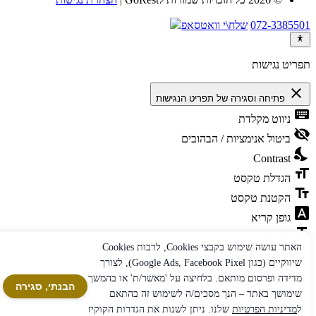
072-3385501
שלח\י וואטסאפ
תפריט נגישות
close
פתיחה וסגירה של תפריט הנגישות
keyboard
ניווט מקלדת
visibility_off
ביטול אנימציות / הבהובים
nights_stay
Contrast
format_size
הגדלת טקסט
text_fields
הקטנת טקסט
font_download
גופן קריא
title
סימון כותרות
האתר עושה שימוש בקבצי Cookies, לרבות Cookies
link
סימון קישורים ולחצנים
שיווקיים (כגון Google Ads, Facebook Pixel), לצורך
מדידה ופרסום מותאם. בלחיצה על 'מאשר/ת' או בהמשך
favorite
הבנתי, סגירה
מופעל ב
אהבה
ע״י
עמית מורנו
שימושך באתר – הנך מסכים/ה לשימוש זה בהתאם
ל
מדיניות הפרטיות
שלנו. ניתן לשנות את הגדרות הקוקיז