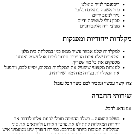
דיספנסר לנייר טואלט
פחי אשפה בתאים ובלובי
נייר לניגוב ידיים
סבון נוזלי לשטיפת ידיים
מפיצי ריח אלקטרוניים
מקלחות ייחודיות ומפנקות
למקלחות שלנו אבזור עשיר ממש כמו במקלחת בית מלון.
המוצרים שלנו אינם מחייבים חיבור למים או לחשמל ואנחנו
מספקים את כל מה שצריך.
לנו צוות מקצועי שיפעיל את המקלחות במקום, יסייע לכם, ויתפעל
את המקלחות בצורה מדהימה ושירותית.
צרו קשר עכשיו
ונסביר לכם כיצד הכל עובד!
שירותי החברה
אנו נדאג להכל:
בשלב ההזמנה –
בשלב ההזמנה תוכלו לפנות אלינו לבחור את
יחידות המקלחת לתת לנו את פרטי האירוע ולהתאים את סוגי
המקלחות הטובות ביותר עבורכם. במידת הצורך יגיע מטעמינו איש