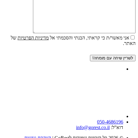
אני מאשר/ת כי קראתי, הבנתי והסכמתי אל
מדיניות הפרטיות
של
האתר.
050-4686196
דוא”ל:
info@gorest.co.il
© 2026 כל הזכויות שמורות לGoRest |
הצהרת נגישות