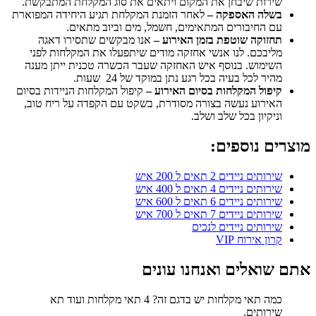
שירות שיבחן את המקום ויתאים את סוג המקלחת המתבקשת.
בשלה האספקה –
לאחר הזמנת המקלחת תגיע היחידה המפוארת
עם החיבורים המתאימים, חשמל, מים וביוב מתאים.
תחזוקה שוטפת בזמן האירוע –
אנו מבקשים שתסירו דאגה
מליבכם. לנו אנשי אחזקה מודים שיתפעלו את המקלחות לפני
השימוש. בנוסף איש האחזקה שעבר הכשרה טכנית ייתן מענה
מהיר לכל בעיה בכל רגע נתן במוקד של 24 שעות.
קיפול המקלחות בסיום האירוע –
קיפול המקלחות הניידות בסיום
האירוע נעשה בצורה מסודרת, בשקט עם הקפדה על ריח טוב,
וניקיון בכל שלב ושלב.
מוצרים נוספים:
שירותים ניידים 2 תאים ל 200 איש
שירותים ניידים 4 תאים ל 400 איש
שירותים ניידים 6 תאים ל 600 איש
שירותים ניידים 7 תאים ל 700 איש
שירותים ניידים לנכים
קרון אירוח VIP
אתם שואלים ואנחנו עונים
כמה תאי מקלחות יש בדגם זה?
4 תאי מקלחות ועוד תא
שירותים.