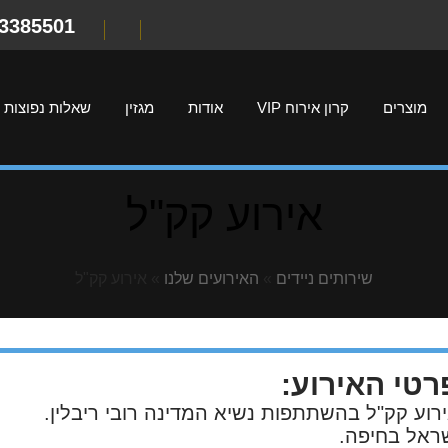
-3385501
מוצרים
קרון אירוח VIP
אודות
מגזין
שאלות נפוצות
אירוע קק"ל
שירותים ניידים
»
האירועים שלנו
»
אירוע קק"ל
רטי האירוע:
רוע קק"ל בהשתתפות נשיא המדינה רובי ריבלין.
שראל בחיפה.