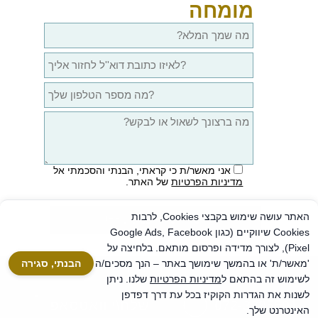
מומחה
אני מאשר/ת כי קראתי, הבנתי והסכמתי אל
מדיניות הפרטיות
של האתר.
האתר עושה שימוש בקבצי Cookies, לרבות
Cookies שיווקיים (כגון Google Ads, Facebook
Pixel), לצורך מדידה ופרסום מותאם. בלחיצה על
'מאשר/ת' או בהמשך שימושך באתר – הנך מסכים/ה
הבנתי, סגירה
מדיניות פרטיות
לשימוש זה בהתאם ל
מדיניות הפרטיות
שלנו. ניתן
לשנות את הגדרות הקוקיז בכל עת דרך דפדפן
072-3385501
שלח\י וואטסאפ
האינטרנט שלך.